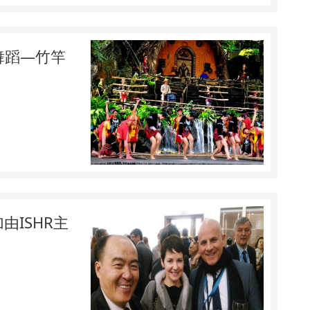
舞蹈—竹竿
由ISHR主