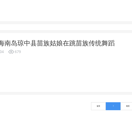
海南岛琼中县苗族姑娘在跳苗族传统舞蹈
-04
679
首页
1
尾页