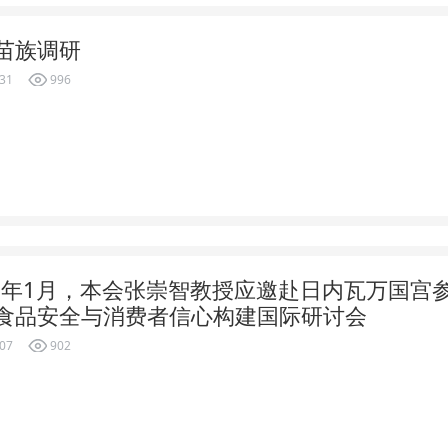
苗族调研
-31
996
19年1月，本会张崇智教授应邀赴日内瓦万国宫
食品安全与消费者信心构建国际研讨会
-07
902