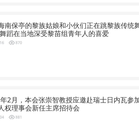
海南保亭的黎族姑娘和小伙们正在跳黎族传统
该舞蹈在当地深受黎苗组青年人的喜爱
-16
870
18年2月，本会张崇智教授应邀赴瑞士日内瓦参加
人权理事会新任主席招待会
-04
881