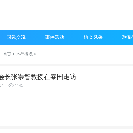
国际交流
事件活动
协会风采
联系
：
首页
>
本行概况
>
会长张崇智教授在泰国走访
-31
1145