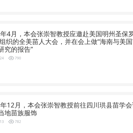
15年4月，本会张崇智教授应邀赴美国明州圣保
D组织的全美苗人大会，并在会上做“海南与美
研究的报告”
-24
790
18年12月，本会张崇智教授前往四川珙县苗学
当地苗族服饰
-13
782