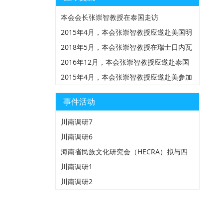
本会会长张崇智教授在泰国走访
2015年4月，本会张崇智教授应邀赴美国明
州圣保罗参加由HND组织的全美苗人大
2018年5月，本会张崇智教授在瑞士日内瓦
会，并在会上做“海南与美国苗族服饰对比
万国宫做中国人权形势报告
2016年12月，本会张崇智教授应邀赴泰国
研究的报告”
参加由清迈大学民族研究中心组织的第三届
2015年4月，本会张崇智教授应邀赴美参加
国际苗学研讨会
由HND组织的全美苗人大会
事件活动
川南调研7
川南调研6
海南省民族文化研究会（HECRA）拟与四
川珙县苗学会共同举办“琼蜀苗族服饰文化
川南调研1
研讨会”
川南调研2