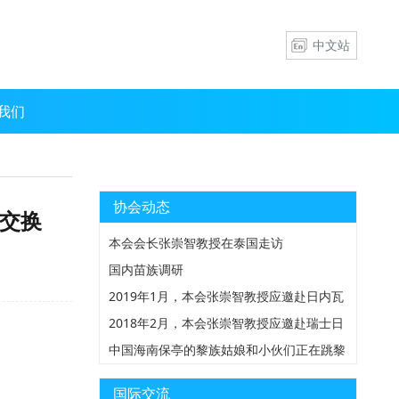
中文站
我们
协会动态
生交换
本会会长张崇智教授在泰国走访
国内苗族调研
2019年1月，本会张崇智教授应邀赴日内瓦
万国宫参加发展中国家食品安全与消费者信
2018年2月，本会张崇智教授应邀赴瑞士日
心构建国际研讨会
内瓦参加由ISHR主办的人权理事会新任主
中国海南保亭的黎族姑娘和小伙们正在跳黎
席招待会
族传统舞蹈—竹竿舞,该舞蹈在当地深受黎
苗组青年人的喜爱
国际交流