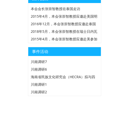
本会会长张崇智教授在泰国走访
2015年4月，本会张崇智教授应邀赴美国明
州圣保罗参加由HND组织的全美苗人大
2016年12月，本会张崇智教授应邀赴泰国
会，并在会上做“海南与美国苗族服饰对比
参加由清迈大学民族研究中心组织的第三届
2018年5月，本会张崇智教授在瑞士日内瓦
研究的报告”
国际苗学研讨会
万国宫做中国人权形势报告
2015年4月，本会张崇智教授应邀赴美参加
由HND组织的全美苗人大会
事件活动
川南调研7
川南调研6
海南省民族文化研究会（HECRA）拟与四
川珙县苗学会共同举办“琼蜀苗族服饰文化
川南调研1
研讨会”
川南调研2