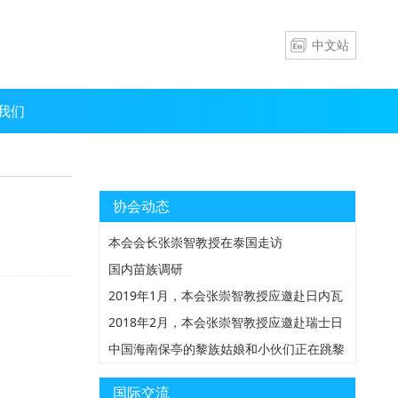
中文站
我们
协会动态
本会会长张崇智教授在泰国走访
国内苗族调研
2019年1月，本会张崇智教授应邀赴日内瓦
万国宫参加发展中国家食品安全与消费者信
2018年2月，本会张崇智教授应邀赴瑞士日
心构建国际研讨会
内瓦参加由ISHR主办的人权理事会新任主
中国海南保亭的黎族姑娘和小伙们正在跳黎
席招待会
族传统舞蹈—竹竿舞,该舞蹈在当地深受黎
苗组青年人的喜爱
国际交流