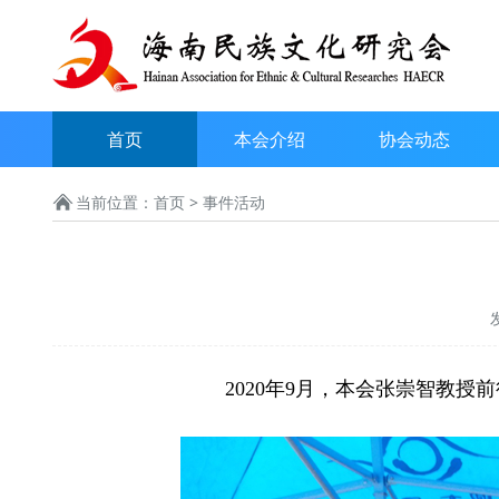
首页
本会介绍
协会动态
当前位置：
首页
> 事件活动
2020
年
9
月，本会张崇智教授前